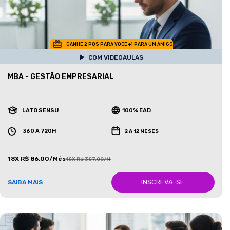
GANHE 2 POS PARA VOCE +1 PARA UM AMIGO
COM VIDEOAULAS
MBA - GESTÃO EMPRESARIAL
LATO SENSU
100% EAD
360 A 720H
2 A 12 MESES
18X R$ 86,00/Mês
18X R$ 387,00/Mês
INSCREVA-SE
SAIBA MAIS