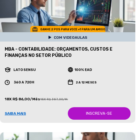
GANHE 2 POS PARA VOCE +1 PARA UM AMIGO
COM VIDEOAULAS
MBA - CONTABILIDADE: ORÇAMENTOS, CUSTOS E
FINANÇAS NO SETOR PÚBLICO
LATO SENSU
100% EAD
360 A 720H
2 A 12 MESES
18X R$ 86,00/Mês
18X R$ 387,00/Mês
INSCREVA-SE
SAIBA MAIS