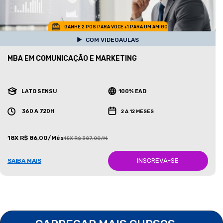
GANHE 2 POS PARA VOCE +1 PARA UM AMIGO
COM VIDEOAULAS
MBA EM COMUNICAÇÃO E MARKETING
LATO SENSU
100% EAD
360 A 720H
2 A 12 MESES
18X R$ 86,00/Mês
18X R$ 387,00/Mês
INSCREVA-SE
SAIBA MAIS