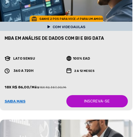
GANHE 2 POS PARA VOCE +1 PARA UM AMIGO
COM VIDEOAULAS
MBA EM ANÁLISE DE DADOS COM BI E BIG DATA
LATO SENSU
100% EAD
360 A 720H
2 A 12 MESES
18X R$ 86,00/Mês
18X R$ 387,00/Mês
INSCREVA-SE
SAIBA MAIS