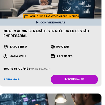
GANHE 2 POS PARA VOCE +1 PARA UM AMIGO
COM VIDEOAULAS
MBA EM ADMINISTRAÇÃO ESTRATÉGICA EM GESTÃO
EMPRESARIAL
LATO SENSU
100% EAD
360 A 720H
2 A 12 MESES
18X R$ 86,00/Mês
18X R$ 387,00/Mês
INSCREVA-SE
SAIBA MAIS