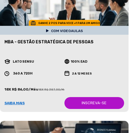
GANHE 2 POS PARA VOCE +1 PARA UM AMIGO
COM VIDEOAULAS
MBA - GESTÃO ESTRATÉGICA DE PESSOAS
LATO SENSU
100% EAD
360 A 720H
2 A 12 MESES
18X R$ 86,00/Mês
18X R$ 387,00/Mês
INSCREVA-SE
SAIBA MAIS